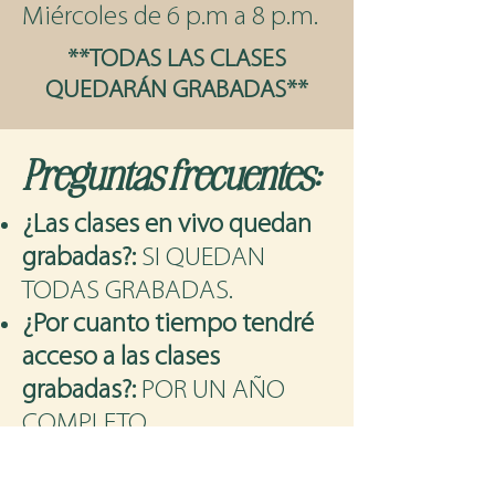
Miércoles de 6 p.m a 8 p.m.
**TODAS LAS CLASES
QUEDARÁN GRABADAS**
Preguntas frecuentes:
¿Las clases en vivo quedan
grabadas?
:
SI QUEDAN
TODAS GRABADAS.
¿Por cuanto tiempo tendré
acceso a las clases
grabadas?:
POR UN AÑO
COMPLETO.
¿Debo estar en todas las
clases para tener la