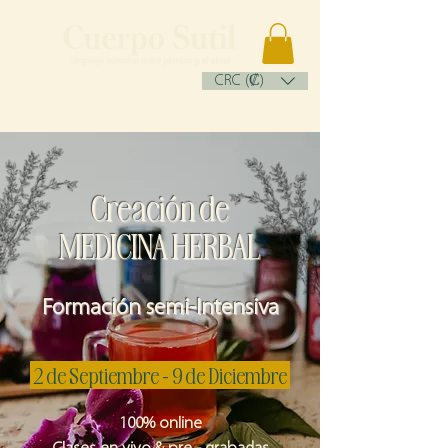
CRC (₡)
Creación de
MEDICINA HERBAL
Formación semi-Intensiva
2 de Septiembre - 9 de Diciembre
100% online