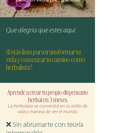
Clases en vivo & pre - grabadas
Que alegria que estes aquí
¿Estás lista para transformar tu
vida y comenzar tu camino como
herbalista?
Aprende a crear tu propio dispensario
herbal en 3 meses
L
a herbolaria se convertirá en tu estilo de
vida y manera de ver el mundo.
❌ Sin abrumarte con teoría