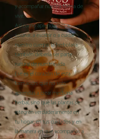
y acompañar nuestra forma de
vivir.
Así como aprendemos a
cocinar, a escribir o a cuidar
nuestro cuerpo, la herbolaria
también debería ser parte
natural de nuestra vida.
Ese es el corazón de esta
formación: que no solo
aprendas a crear medicina
herbal, sino que las plantas se
integren verdaderamente en
tu hogar, en tus cuidados y en
la manera en que acompañas a