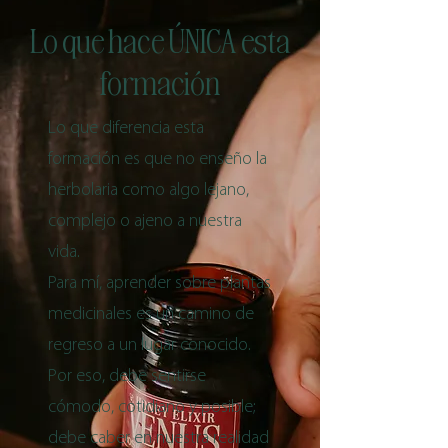
Lo que hace ÚNICA esta
formación
Lo que diferencia esta
formación es que no enseño la
herbolaria como algo lejano,
complejo o ajeno a nuestra
vida.
Para mí, aprender sobre plantas
medicinales es un camino de
regreso a un lugar conocido.
Por eso, debe sentirse
cómodo, cotidiano y posible;
debe caber en nuestra realidad