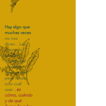
Hay algo que
muchas veces
no nos
dicen…Las
plantas sí
pueden
acompañar
procesos
hormonales
pero no es
solo cuál
usar…
es
cómo, cuándo
y de qué