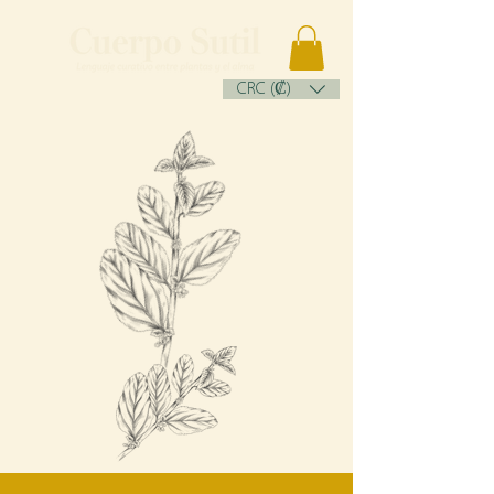
CRC (₡)