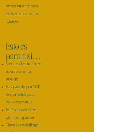
empezar a aplicarla
de forma real en tu
cuerpo.
Esto es
para ti si…
Sientes desorden en
tu ciclo o en tu
energía
Has pasado por SOP,
endometriosis o
dolor menstrual
Estás entrando en
perimenopausia
Tienes sensibilidad