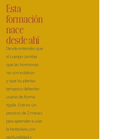
Esta
formación
nace
desde ahí
Desde entender que
el cuerpo cambia
que las hormonas
no son estáticas
y que las plantas
tampoco deberían
usarse de forma
rígida. Este es un
proceso de 2 meses
para aprender a usar
la herbolaria con
profundidad y