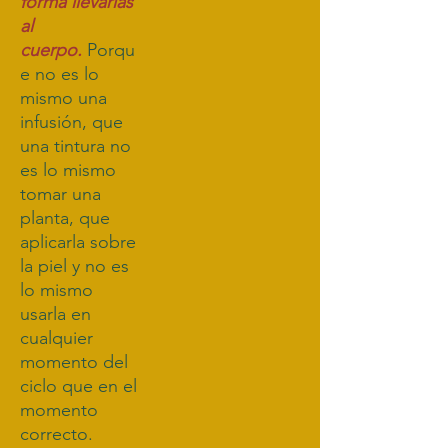
forma llevarlas
al
cuerpo.
Porqu
e no es lo
mismo una
infusión, que
una tintura no
es lo mismo
tomar una
planta, que
aplicarla sobre
la piel y no es
lo mismo
usarla en
cualquier
momento del
ciclo que en el
momento
correcto.